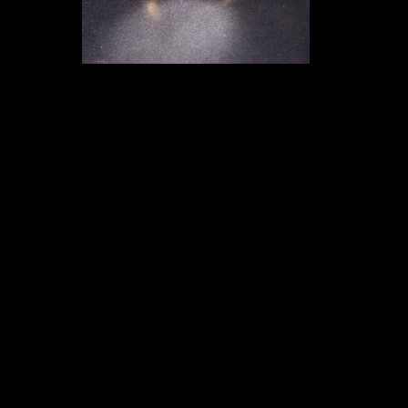
Comments