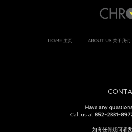
HOME 主页
ABOUT US 关于我们
CONT
Have any questions
Call us at
852-2331-897
如有任何疑问请发电