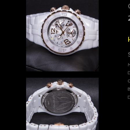
D
C
B
D