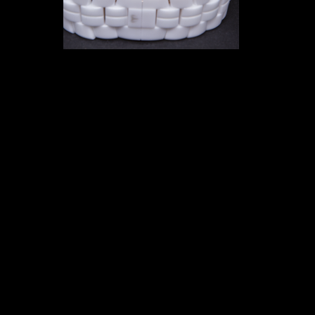
Comments