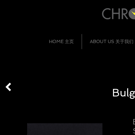
HOME 主页
ABOUT US 关于我们
Bulg