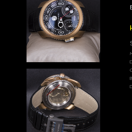
D
C
B
D