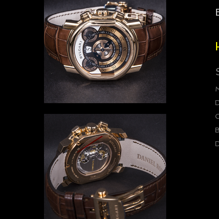
D
C
B
D