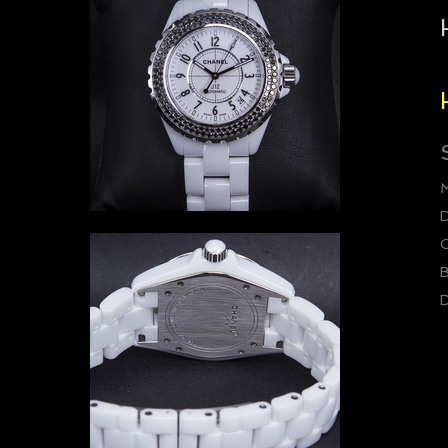
D
C
B
D