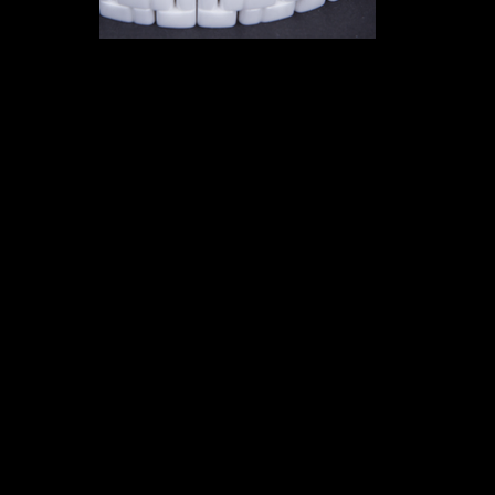
Comments