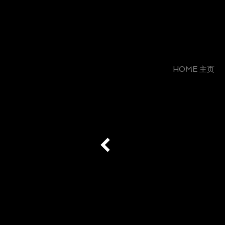
HOME 主页
HKD 20,000
HKD 1
1215262
1215421