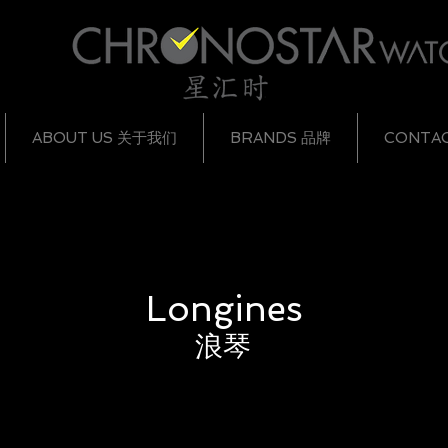
ABOUT US 关于我们
BRANDS 品牌
CONTA
Longines
浪琴
0,650
HKD 12,350
HKD 17,150
1215927
1200F23/0225