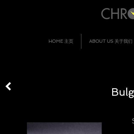
HOME 主页
ABOUT US 关于我们
Bulg