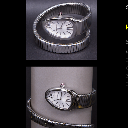
D
C
B
D