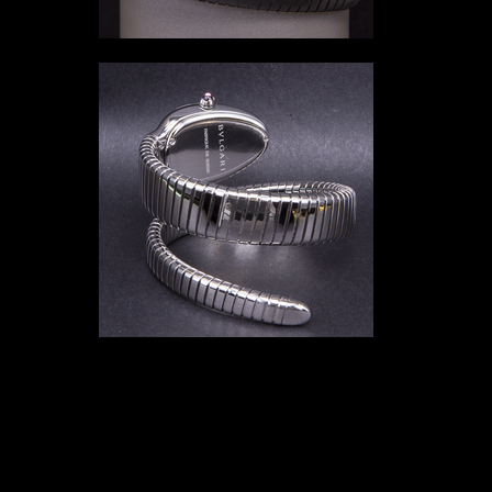
Comments