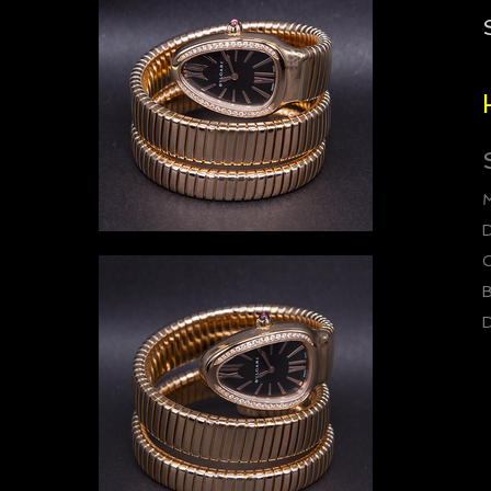
D
C
B
D