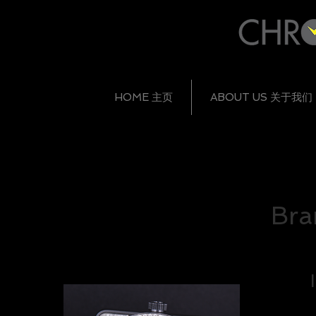
HOME 主页
ABOUT US 关于我们
Bra